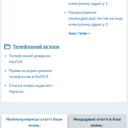
електронну адресу 1
Налаштування
переадресації листів на іншу
електронну адресу 2
Інші теми »
Телефонний зв'язок
Телефонний довідник
НаУОА
Правила користування
телефоном в НаУОА
Список нових кодів міст
України
Найпопулярніші статті бази
Нещодавні статті в базі
знань:
знань: