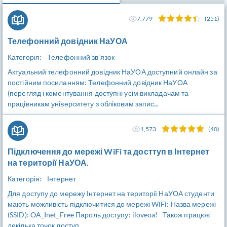
7,779
(251)
Телефонний довідник НаУОА
Категорія:
Телефонний зв'язок
Актуальний телефонний довідник НаУОА доступний онлайн за
постійним посиланням: Телефонний довідник НаУОА
(перегляд і коментування доступні усім викладачам та
працівникам університету з обліковим запис...
1,573
(40)
Підключення до мережі WiFi та досттуп в Інтернет
на території НаУОА.
Категорія:
Інтернет
Для доступу до мережу Інтернет на території НаУОА студенти
мають можливість підключитися до мережі WiFi: Назва мережі
(SSID): OA_Inet_Free Пароль доступу: iloveoa! Також працює
декілька точок доступ...