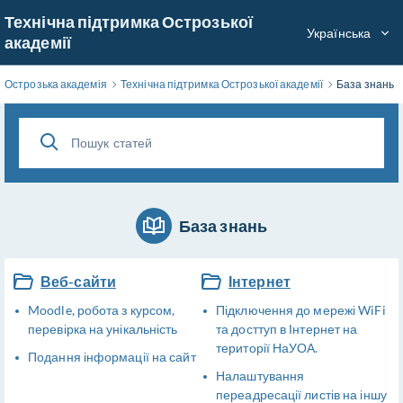
Перейти
Технічна підтримка Острозької
до
Українська
академії
основного
вмісту
Острозька академія
Технічна підтримка Острозької академії
База знань
База знань
Веб-сайти
Інтернет
Moodle, робота з курсом,
Підключення до мережі WiFi
перевірка на унікальність
та досттуп в Інтернет на
території НаУОА.
Подання інформації на сайт
Налаштування
переадресації листів на іншу