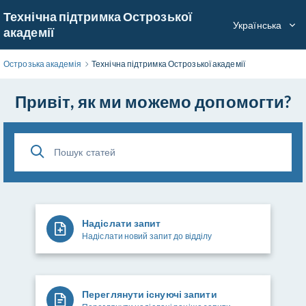
Перейти
Технічна підтримка Острозької
до
Українська
академії
основного
вмісту
Острозька академія
Технічна підтримка Острозької академії
Привіт, як ми можемо допомогти?
Надіслати запит
Надіслати новий запит до відділу
Переглянути існуючі запити