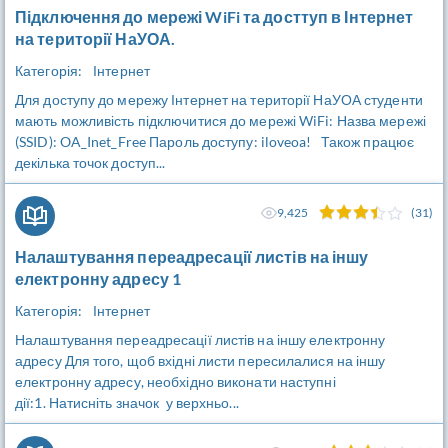
Підключення до мережі WiFi та досттуп в Інтернет
на території НаУОА.
Категорія:
Інтернет
Для доступу до мережу Інтернет на території НаУОА студенти
мають можливість підключитися до мережі WiFi: Назва мережі
(SSID): OA_Inet_Free Пароль доступу: iloveoa! Також працює
декілька точок доступ...
9,425
(31)
Налаштування переадресації листів на іншу
електронну адресу 1
Категорія:
Інтернет
Налаштування переадресації листів на іншу електронну
адресу Для того, щоб вхідні листи пересилалися на іншу
електронну адресу, необхідно виконати наступні
дії:1. Натисніть значок у верхньо...